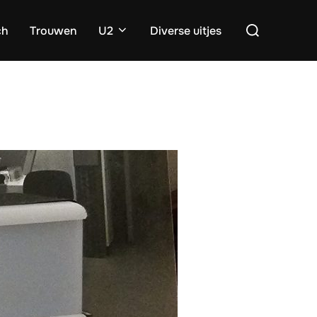
Zoek
ch
Trouwen
U2
Diverse uitjes
naar: