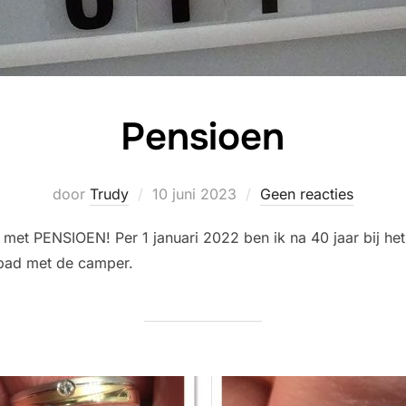
Pensioen
Geplaatst
door
Trudy
10 juni 2023
Geen reacties
op
n met PENSIOEN! Per 1 januari 2022 ben ik na 40 jaar bij h
 pad met de camper.