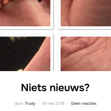
Niets nieuws?
Geplaatst
door
Trudy
19 mei 2018
Geen reacties
op