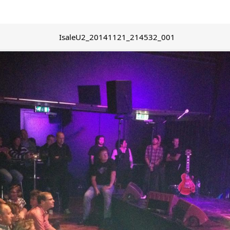
IsaleU2_20141121_214532_001