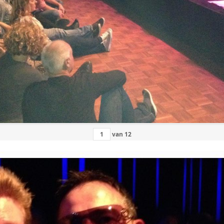
van
12