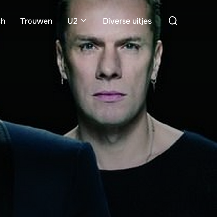
Zoek
ch
Trouwen
U2
Diverse uitjes
naar: