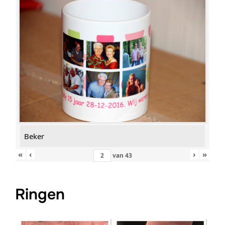
Beker
«
‹
›
»
van
43
Ringen