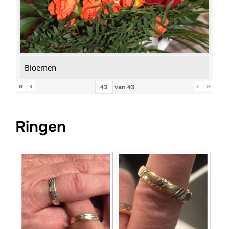
Bloemen
«
‹
›
»
van
43
Ringen